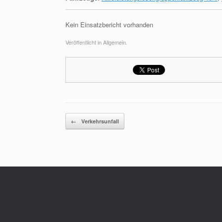
Kein Einsatzbericht vorhanden
Veröffentlicht in Allgemein.
Beitragsnavigation
←
Verkehrsunfall