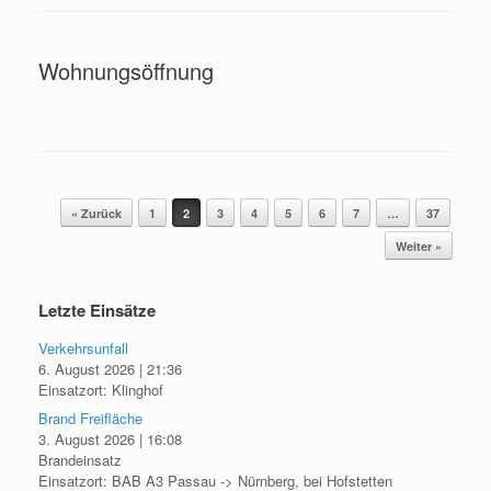
Wohnungsöffnung
Beitragsnavigation
« Zurück
1
2
3
4
5
6
7
…
37
Weiter »
Letzte Einsätze
Verkehrsunfall
6. August 2026
|
21:36
Einsatzort: Klinghof
Brand Freifläche
3. August 2026
|
16:08
Brandeinsatz
Einsatzort: BAB A3 Passau -> Nürnberg, bei Hofstetten