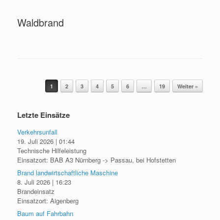
Waldbrand
Beitragsnavigation
1
2
3
4
5
6
…
19
Weiter »
Letzte Einsätze
Verkehrsunfall
19. Juli 2026
|
01:44
Technische Hilfeleistung
Einsatzort: BAB A3 Nürnberg -> Passau, bei Hofstetten
Brand landwirtschaftliche Maschine
8. Juli 2026
|
16:23
Brandeinsatz
Einsatzort: Aigenberg
Baum auf Fahrbahn