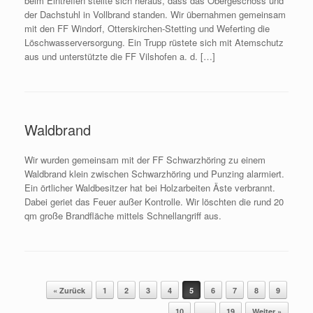
beim Eintreffen stellte sich heraus, dass das Obergeschoss und
der Dachstuhl in Vollbrand standen. Wir übernahmen gemeinsam
mit den FF Windorf, Otterskirchen-Stetting und Weferting die
Löschwasserversorgung. Ein Trupp rüstete sich mit Atemschutz
aus und unterstützte die FF Vilshofen a. d. […]
Waldbrand
Wir wurden gemeinsam mit der FF Schwarzhöring zu einem
Waldbrand klein zwischen Schwarzhöring und Punzing alarmiert.
Ein örtlicher Waldbesitzer hat bei Holzarbeiten Äste verbrannt.
Dabei geriet das Feuer außer Kontrolle. Wir löschten die rund 20
qm große Brandfläche mittels Schnellangriff aus.
Beitragsnavigation
« Zurück
1
2
3
4
5
6
7
8
9
10
…
19
Weiter »