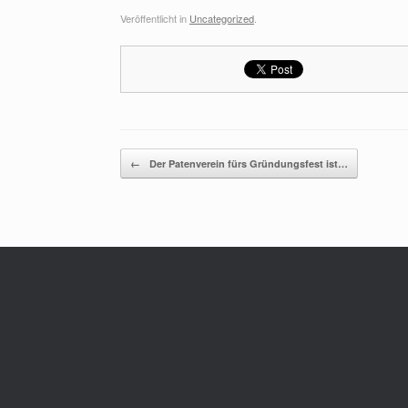
Veröffentlicht in
Uncategorized
.
Beitragsnavigation
←
Der Patenverein fürs Gründungsfest ist…