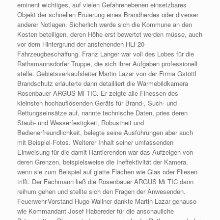
eminent wichtiges, auf vielen Gefahrenebenen einsetzbares
Objekt der schnellen Eruierung eines Brandherdes oder diverser
anderer Notlagen. Sicherlich werde sich die Kommune an den
Kosten beteiligen, deren Höhe erst bewertet werden müsse, auch
vor dem Hintergrund der anstehenden HLF20-
Fahrzeugbeschaffung. Franz Langer war voll des Lobes für die
Rathsmannsdorfer Truppe, die sich ihrer Aufgaben professionell
stelle. Gebietsverkaufsleiter Martin Lazar von der Firma Gstöttl
Brandschutz erläuterte dann detailliert die Wärmebildkamera
Rosenbauer ARGUS Mi TIC. Er zeigte alle Finessen des
kleinsten hochauflösenden Geräts für Brand-, Such- und
Rettungseinsätze auf, nannte technische Daten, pries deren
Staub- und Wasserfestigkeit, Robustheit und
Bedienerfreundlichkeit, belegte seine Ausführungen aber auch
mit Beispiel-Fotos. Weiterer Inhalt seiner umfassenden
Einweisung für die damit Hantierenden war das Aufzeigen von
deren Grenzen, beispielsweise die Ineffektivität der Kamera,
wenn sie zum Beispiel auf glatte Flächen wie Glas oder Fliesen
trifft. Der Fachmann ließ die Rosenbauer ARGUS Mi TIC dann
reihum gehen und stellte sich den Fragen der Anwesenden.
Feuerwehr-Vorstand Hugo Wallner dankte Martin Lazar genauso
wie Kommandant Josef Habereder für die anschauliche