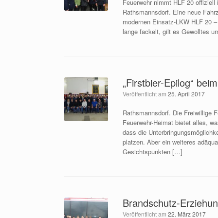
Feuerwehr nimmt HLF 20 offiziell 
Rathsmannsdorf. Eine neue Fahrze
modernen Einsatz-LKW HLF 20 – d
lange fackelt, gilt es Gewolltes 
„Firstbier-Epilog“ b
Veröffentlicht am
25. April 2017
Rathsmannsdorf. Die Freiwillige Fe
Feuerwehr-Heimat bietet alles, wa
dass die Unterbringungsmöglichke
platzen. Aber ein weiteres adäqua
Gesichtspunkten […]
Brandschutz-Erziehung 
Veröffentlicht am
22. März 2017