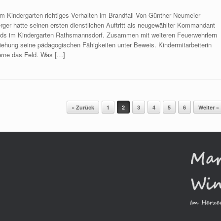
m Kindergarten richtiges Verhalten im Brandfall Von Günther Neumeier
er hatte seinen ersten dienstlichen Auftritt als neugewählter Kommandant
Kids im Kindergarten Rathsmannsdorf. Zusammen mit weiteren Feuerwehrlern
ziehung seine pädagogischen Fähigkeiten unter Beweis. Kindermitarbeiterin
gerne das Feld. Was […]
« Zurück
1
2
3
4
5
6
Weiter »