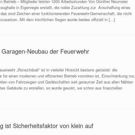
in Betrieb – Mitglieder leisten 1200 Arbeitsstunden Von Günther Neumeier
ughalle in Eigenregie erstellt, die noble Zuzahlung zur Anschaffung eines
as sind Zeichen einer funktionierenden Feuerwehr-Gemeinschaft, die nicht
umzusetzen. Mit dem kirchlichen Segen wurde beides offiziell in […]
eim Garagen-Neubau der Feuerwehr
uerwehr „Ronschdoaf“ ist in vielerlei Hinsicht bestens gerüstet: die
s für einen modernen und effizienten Betrieb vonnöten ist, Einschränkung nur
iten von Fahrzeugen und Gerätschaften seit geraumer Zeit aus allen Nähten
tes Gebäude zu erstellen, so wurde geunkt, sei schon aus finanziellen
ist Sicherheitsfaktor von klein auf