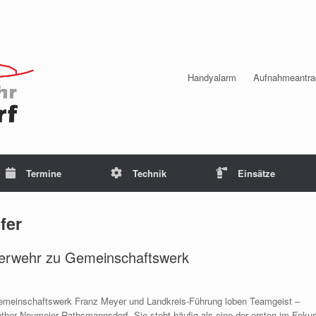
Handyalarm
Aufnahmeantra
Termine
Technik
Einsätze
fer
euerwehr zu Gemeinschaftswerk
 Gemeinschaftswerk Franz Meyer und Landkreis-Führung loben Teamgeist –
nther Neumeier Rathsmannsdorf. Sie steht häufig als eine der ersten im Foku